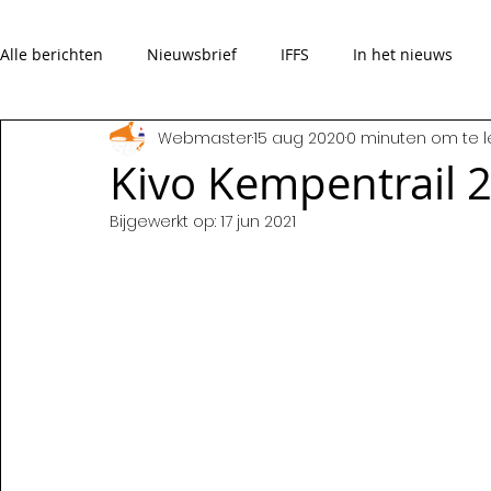
Alle berichten
Nieuwsbrief
IFFS
In het nieuws
Webmaster
15 aug 2020
0 minuten om te 
Verhalen
Overleden
Kivo Kempentrail 2
Bijgewerkt op:
17 jun 2021