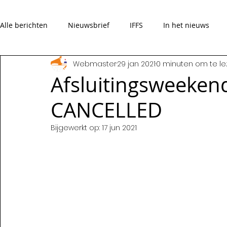
Alle berichten
Nieuwsbrief
IFFS
In het nieuws
Webmaster
29 jan 2021
0 minuten om te l
Verhalen
Overleden
Afsluitingsweeken
CANCELLED
Bijgewerkt op:
17 jun 2021