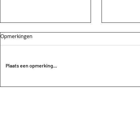
Opmerkingen
Plaats een opmerking...
KIVO KEMP
Fotowedstrijd Kivo
Kempentrail2022