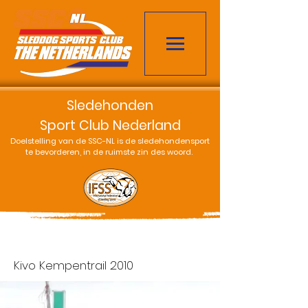
Sledehonden
Sport Club Nederland
Doelstelling van de SSC-NL is de sledehondensport
te bevorderen, in de ruimste zin des woord.
Kivo Kempentrail 2010